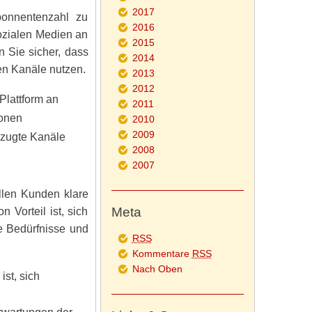
2017
bonnentenzahl zu
2016
sozialen Medien an
2015
n Sie sicher, dass
2014
en Kanäle nutzen.
2013
2012
Plattform an
2011
ionen
2010
2009
rzugte Kanäle
2008
2007
ellen Kunden klare
Meta
n Vorteil ist, sich
re Bedürfnisse und
RSS
Kommentare
RSS
Nach Oben
st, sich