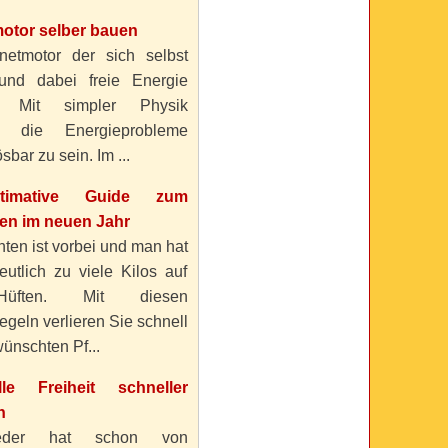
otor selber bauen
etmotor der sich selbst
 und dabei freie Energie
? Mit simpler Physik
n die Energieprobleme
sbar zu sein. Im ...
timative Guide zum
n im neuen Jahr
ten ist vorbei und man hat
eutlich zu viele Kilos auf
üften. Mit diesen
geln verlieren Sie schnell
ünschten Pf...
elle Freiheit schneller
n
eder hat schon von