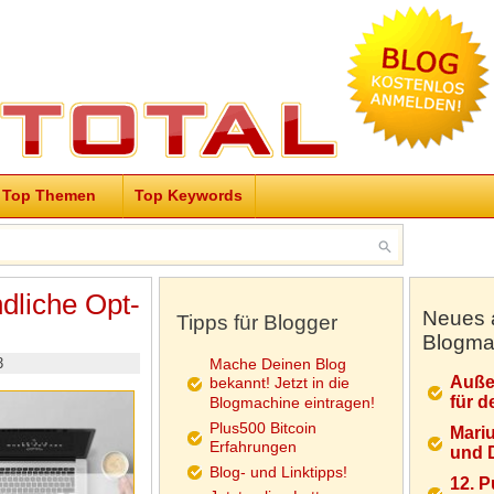
Top Themen
Top Keywords
dliche Opt-
Neues 
Tipps für Blogger
Blogma
3
Mache Deinen Blog
Auße
bekannt! Jetzt in die
für d
Blogmachine eintragen!
Plus500 Bitcoin
Mariu
Erfahrungen
und D
Blog- und Linktipps!
12. 