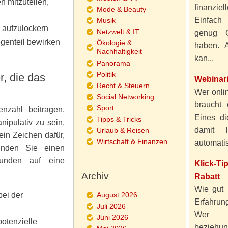
 mitzuteilen,
finanzie
Mode & Beauty
Einfach
Musik
e aufzulockern
Netzwelt & IT
genug 
genteil bewirken
Ökologie &
haben. A
Nachhaltigkeit
kan...
Panorama
Politik
, die das
Webinar
Recht & Steuern
Wer onlin
Social Networking
braucht 
Sport
nzahl beitragen,
Eines di
Tipps & Tricks
nipulativ zu sein.
damit 
Urlaub & Reisen
ein Zeichen dafür,
Wirtschaft & Finanzen
automatisi
Finden Sie einen
Kunden auf eine
Klick-T
Archiv
Rabatt
Wie gut 
bei der
August 2026
Erfahru
Juli 2026
Wer al
Juni 2026
otenzielle
beziehun