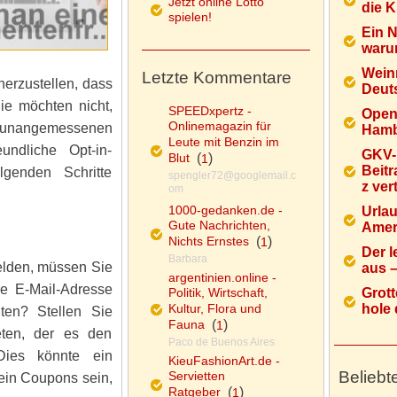
Jetzt online Lotto
die K
spielen!
Ein 
warum
Wein
Letzte Kommentare
herzustellen, dass
Deuts
Sie möchten nicht,
SPEEDxpertz -
Open
Onlinemagazin für
r unangemessenen
Hamb
Leute mit Benzin im
undliche Opt-in-
GKV-
Blut
(
)
1
Beitr
lgenden Schritte
spengler72@googlemail.c
z ver
om
1000-gedanken.de -
Urlau
Gute Nachrichten,
Ameri
Nichts Ernstes
(
)
1
Der l
Barbara
elden, müssen Sie
aus – 
argentinien.online -
re E-Mail-Adresse
Politik, Wirtschaft,
Grott
Kultur, Flora und
hole d
ten? Stellen Sie
Fauna
(
)
1
eten, der es den
Paco de Buenos Aires
ies könnte ein
KieuFashionArt.de -
Beliebt
Servietten
ein Coupons sein,
Ratgeber
(
)
1