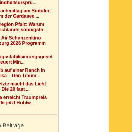
indheitsursprü...
Nachmittag am Südufer:
 der Gardasee ...
region Pfalz: Warum
chlands sonnigste ...
 Air Schanzenkino
urg 2026 Programm
agsstabilisierungsgeset
teuert Min...
b auf einer Ranch in
ka – Den Traum...
etzte macht das Licht
Die 20 fast ...
e erreicht Traumpreis
ir jetzt Hohlw...
e Beiträge