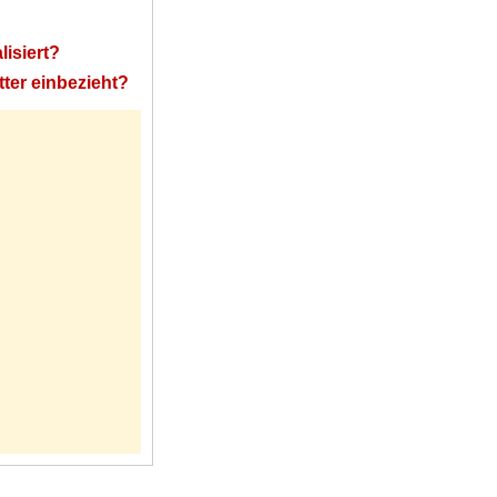
isiert?
ter einbezieht?