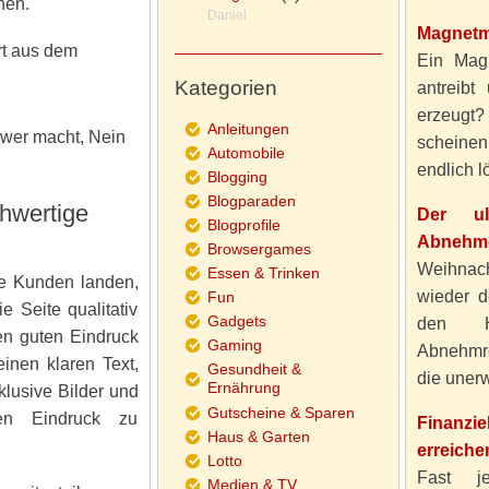
nen.
Daniel
Magnetm
rt aus dem
Ein Magn
Kategorien
antreibt
erzeugt
Anleitungen
hwer macht, Nein
scheine
Automobile
endlich lö
Blogging
Blogparaden
chwertige
Der ul
Blogprofile
Abnehme
Browsergames
Weihnach
Essen & Trinken
le Kunden landen,
wieder d
Fun
e Seite qualitativ
Gadgets
den H
en guten Eindruck
Gaming
Abnehmre
inen klaren Text,
Gesundheit &
die unerw
Ernährung
lusive Bilder und
Gutscheine & Sparen
en Eindruck zu
Finanzi
Haus & Garten
erreiche
Lotto
Fast j
Medien & TV