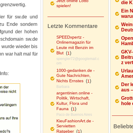
Jetzt online Lotto
die K
 grenzwertig.
spielen!
Ein 
warum
er für sw.de und
 zu Ende sondern
Wein
Letzte Kommentare
Deuts
ufgrund der hohen
SPEEDxpertz -
Open
nschdomain sw.de
Onlinemagazin für
Hamb
n wurde wieder bis
Leute mit Benzin im
GKV-
Blut
(
)
1
n war halt mal für
Beitr
spengler72@googlemail.c
z ver
om
1000-gedanken.de -
Urlau
nfo:
Gute Nachrichten,
Ameri
Nichts Ernstes
(
)
1
Der l
Barbara
aus – 
argentinien.online -
Politik, Wirtschaft,
Grott
Kultur, Flora und
hole d
Fauna
(
)
1
Paco de Buenos Aires
KieuFashionArt.de -
Beliebt
Servietten
Ratgeber
(
)
1