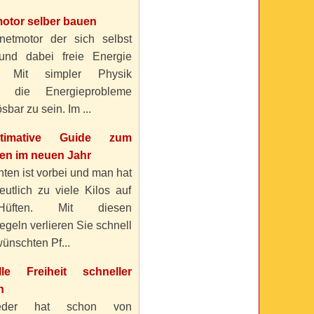
otor selber bauen
etmotor der sich selbst
 und dabei freie Energie
? Mit simpler Physik
n die Energieprobleme
sbar zu sein. Im ...
timative Guide zum
n im neuen Jahr
ten ist vorbei und man hat
eutlich zu viele Kilos auf
üften. Mit diesen
geln verlieren Sie schnell
ünschten Pf...
elle Freiheit schneller
n
eder hat schon von