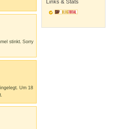
Links & Stats
el stinkt. Sorry
ingelegt. Um 18
.