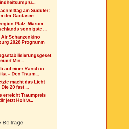
indheitsursprü...
Nachmittag am Südufer:
 der Gardasee ...
region Pfalz: Warum
chlands sonnigste ...
 Air Schanzenkino
urg 2026 Programm
agsstabilisierungsgeset
teuert Min...
b auf einer Ranch in
ka – Den Traum...
etzte macht das Licht
Die 20 fast ...
e erreicht Traumpreis
ir jetzt Hohlw...
e Beiträge