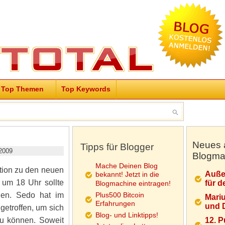
Top Themen
Top Keywords
Neues 
Tipps für Blogger
2009
Blogma
Mache Deinen Blog
tion zu den neuen
Auße
bekannt! Jetzt in die
 um 18 Uhr sollte
für d
Blogmachine eintragen!
nen. Sedo hat im
Plus500 Bitcoin
Mariu
Erfahrungen
und D
getroffen, um sich
Blog- und Linktipps!
zu können. Soweit
12. 