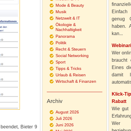
finanzie
Mode & Beauty
Einfach
Musik
Netzwelt & IT
genug 
Ökologie &
haben. A
Nachhaltigkeit
kan...
Panorama
Politik
Webinar
Recht & Steuern
Wer onlin
Social Networking
braucht 
Sport
Eines di
Tipps & Tricks
damit 
Urlaub & Reisen
Wirtschaft & Finanzen
automatisi
Klick-T
Archiv
Rabatt
Wie gut 
August 2026
Erfahru
Juli 2026
Wer al
Juni 2026
 beendet, Bieter 9
beziehun