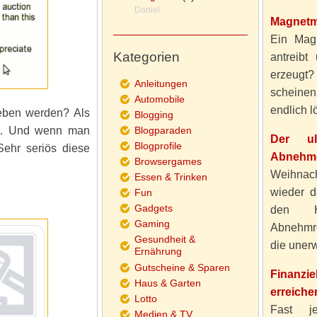
Daniel
Magnetm
Ein Magn
Kategorien
antreibt
erzeugt
Anleitungen
scheine
Automobile
endlich lö
eben werden? Als
Blogging
ht. Und wenn man
Blogparaden
Der ul
Blogprofile
Sehr seriös diese
Abnehme
Browsergames
Weihnach
Essen & Trinken
wieder d
Fun
Gadgets
den H
Gaming
Abnehmre
Gesundheit &
die unerw
Ernährung
Gutscheine & Sparen
Finanzi
Haus & Garten
erreiche
Lotto
Fast j
Medien & TV